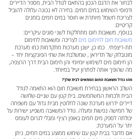
לבחור את הדגם הנכון בהתאם לגודל הבית, מספר הדיירים
ודפוסי השימוש במים חמים. בחירה לא נכונה עלולה להוביל
לצריכת חשמל מיותרת או חוסר במים חמים בזמנים
קריטיים.
בנוסף, משאבות חום מתחלקות לשני סוגים עיקריים:
משאבות חום לחימום מים
לצריכה ומשאבות לחימום
תת-ריצפתי. כמו כן, ישנן מערכות מתקדמות כמו מערכת
מונובלוק של תדיראן , שמשלבת את שתי הפונקציות יחד –
הן חימום מים לשימוש יומיומי והן חימום הבית דרך הרצפה,
מה שהופך אותה לפתרון יעיל במיוחד.
מהו גודל משאבת החום המתאים לבית שלך
?
השלב הראשון בבחירת משאבת חום הוא התאמה לגודל
הבית ולכמות המשתמשים. בית קטן עם שניים-שלושה
דיירים ידרוש מערכת שונה לחלוטין מבית גדול עם משפחה
של חמישה נפשות ומעלה. גודל המשאבה משפיע ישירות על
יכולתה לספק מים חמים באופן רציף ומבלי לגרום לעומס
יתר על המערכת.
אם מדובר בבית קטן עם שימוש ממוצע במים חמים, ניתן