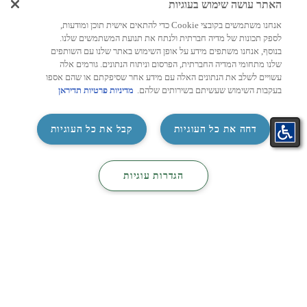
האתר עושה שימוש בעוגיות
מאמרים, מיזוג אוויר
מיז
אנחנו משתמשים בקובצי Cookie כדי להתאים אישית תוכן ומודעות,
לספק תכונות של מדיה חברתית ולנתח את תנועת המשתמשים שלנו.
מחשבון מזגן לפי שטח: איך
מזגן
בנוסף, אנחנו משתפים מידע על אופן השימוש באתר שלנו עם השותפים
מחשבים נכון את עוצמת המזגן
לבחי
שלנו מתחומי המדיה החברתית, הפרסום וניתוח הנתונים. גורמים אלה
המתאימה לכל חדר?
עשויים לשלב את הנתונים האלה עם מידע אחר שסיפקתם או שהם אספו
הסלון
בעקבות השימוש שעשיתם בשירותים שלהם.
מדיניות פרטיות תדיראן
נפגשת
בחירת מזגן חדש היא הרבה יותר מהחלטה על
בטלוו
מותג או מחיר. אחד הגורמים החשובים ביותר
שישפיעו על איכות הקירור, צריכת ...
‏דחה את כל העוגיות
קבל את כל העוגיות
לעמוד הכתבה >
2026
התאמת
קטלוג
קטלוג
26/07/2026
4 דקות
צור קשר
‏הגדרות עוגיות
מזגן בקליק
מיזוג
חשמל
ניווט מהיר