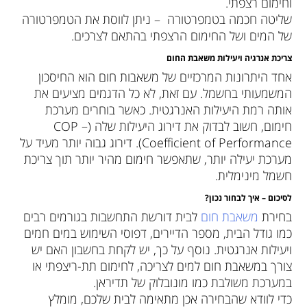
וחימום רצפתי.
שליטה חכמה בטמפרטורה – ניתן לווסת את הטמפרטורה
של המים ושל החימום הרצפתי בהתאם לצרכים.
צריכת אנרגיה ויעילות משאבת החום
אחד היתרונות המרכזיים של משאבות חום הוא החיסכון
המשמעותי בחשמל. עם זאת, לא כל הדגמים מציעים את
אותה רמת היעילות האנרגטית. כאשר בוחרים מערכת
חימום, חשוב לבדוק את דירוג היעילות שלה (COP –
Coefficient of Performance). דירוג גבוה יותר מעיד על
מערכת יעילה יותר, שתאפשר חימום מהיר יותר תוך צריכת
חשמל מינימלית.
לסיכום – איך לבחור נכון
?
בחירת
משאבת חום
לבית דורשת התחשבות בגורמים רבים
כמו גודל הבית, מספר הדיירים, דפוסי השימוש במים חמים
ויעילות אנרגטית. נוסף על כך, יש לקחת בחשבון האם יש
צורך במשאבת חום למים לצריכה, לחימום תת-ריצפתי או
במערכת משולבת כמו מונובלוק של תדיראן.
כדי לוודא שהבחירה אכן מתאימה לבית שלכם, מומלץ