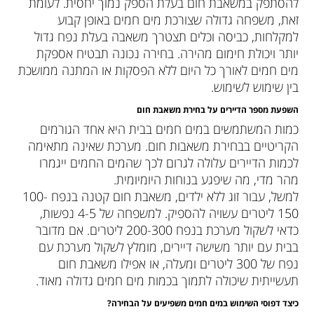
להסתפק במשאבת חום בעלת הספק נמוך יחסית. לעומת
זאת, משפחה גדולה שצורכת מים חמים באופן קבוע
למקלחות, כביסה וכלים תצטרך משאבה בעלת נפח גדול
יותר ויכולת חימום מהירה. בחירה נכונה תבטיח אספקת
מים חמים לאורך כל היום ללא הפסקות או המתנה ממושכת
בין שימוש לשימוש.
השפעת מספר הדיירים על בחירת משאבת חום
כמות המשתמשים במים חמים בבית היא אחד הגורמים
הקריטיים בבחירת משאבות חום. מערכת שאינה מתאימה
לכמות הדיירים עלולה לגרום לכך שהמים החמים ייגמרו
מהר מדי, מה שיפגע בנוחות היומיומית.
למשל, עבור זוג ללא ילדים, משאבת חום קטנה בנפח 100-
150 ליטרים עשויה להספיק. למשפחה של 4-5 נפשות,
כדאי לשקול מערכת בנפח 200-300 ליטרים. אם מדובר
בבית עם יותר משישה דיירים, מומלץ לשקול מערכת עם
נפח של 300 ליטרים ומעלה, או אפילו משאבת חום
תעשייתית שיכולה לתמוך בכמות מים חמים גדולה מאוד.
כיצד דפוסי השימוש במים חמים משפיעים על הבחירה
?