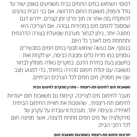
דפוסי השימוש במים החמים בבית משפיעים באופן ישיר על
גודל והספק משאבת החום הדרושה. אם בני הבית נוהגים
להתקלח בזה אחר זה תוך פרקי זמן קצרים, יידרש דגם
שמסוגל לחמם מים במהירות גבוהה. אם הצריכה היא
מתונה יותר, ניתן לבחור מערכת שפועלת בצורה הדרגתית
ומחממת מים לאורך כל היום.
בנוסף, אם נעשה שימוש תכוף במים חמים במכשירים
נוספים כמו מדיח כלים ומכונת כביסה, יש לקחת זאת
בחשבון בעת בחירת הדגם. במקרים כאלה מומלץ לבחור
משאבה עם יכולת חימום מהירה במיוחד, כדי למנוע מצב
שבו אין מספיק מים חמים לכל הצרכים הביתיים.
משאבות חום לחימום תת-ריצפתי – פתרון מתקדם לחימום הבית
מעבר לחימום מים לצריכה, קיימות גם משאבות חום ייעודיות
לחימום תת-ריצפתי, שהופכות את חוויית החימום הביתית
לאחידה ונעימה יותר. מערכת זו עובדת על עקרון של
סירקולציה של מים חמים מתחת לרצפה, אשר מפיצה חום
לכל רחבי הבית.
יתרונות חימום תת-ריצפתי באמצעות משאבת חום
: