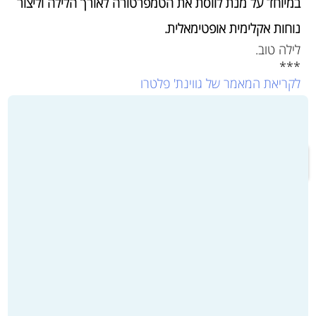
במיוחד על מנת לווסת את הטמפרטורה לאורך הלילה וליצור
נוחות אקלימית אופטימאלית.
לילה טוב.
***
לקריאת המאמר של גווינת' פלטרו
שינה נקייה – תחנת טלוויזיה בשיקגו נסחפת לטרנד עם
רעיונות משלה
מעבר לקטלוג המוצרים ולרכישה >>