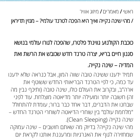
ראשי
/
מאמרים
/
מיזוג אוויר
/ מהי שינה נקייה ואיך היא הפכה לטרנד עולמי? – מגזין תדיראן
כוכבת הקולנוע גווינת' פלטרו, שהפכה לגורו עולמי בנושא
סגנון חיים בריא, יצרה טרנד חדש שכובש את הרשת ואת
המדיה – שינה נקייה.
תמיד ידענו ששינה טובה שווה המון, אבל כנראה שלא ידענו
עד כמה, כי לפי הטרנד הבריאותי החדש ששוטף את
ארה"ב, ובקרוב את העולם כולו, שינה טובה (ותיכף נבין מה
זה) חשובה יותר ומועילה יותר מדיאטה מוצלחת. עוד לפני
שבחנו את הדברים, דבר אחד כבר ברור; עומדת להתחולל
"מלחמת עולם" בין שוחרי הדיאטה לשוחרי הטרנד החדש –
שינה נקייה (Clean Sleeping).
מהי שינה נקייה? בדיוק מה שאתם חושבים – שינה עמוקה
שמחזירה לגוף את האנרגיות ומרעננת אותנו לקראת יום