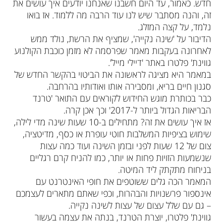
חדש. כאמור, עד היום חשבנו שאנחנו יודעים איך עושים את
זה, והנה מסתבר שיש לנו עוד הרבה מה ללמוד. אז בואו
נלמד, על קצה המזלג.
הדיבור על 'שינה נקייה', שמציף את הרשת, נולד ממש
לאחרונה בעקבות מאמר שפרסמה לא מזמן כוכבת הקולנוע
גווינת' פלטרו באתר 'דיילי מייל'.
במאמר היא מציגה לראשונה את הביטוי בהקשר החדש של
סגנון חיים בריא, ומסבירה אותו ואודותיו בהרחבה.
כבר בכותרת מוגש החידוש לקוראים עם התואר 'טרנד
הבריאות הגדול ביותר ל-2017' וכך אכן קרה.
אז איך עושים את זה? מתחילים ב-10 שעות שינה מדי לילה,
שימוש בציפיות המשלבות חוטי עופרת או כסף, מדיטציה,
צום של 12 שעות לפני ובזמן השינה ועוד כמה עצות
שנשמעות הזויות פחות או יותר, כמו להניח קרם רגליים
בניחוח מתקתק ליד המיטה.
המאמר הכה גלים ששוטפים את חופי האינטרנט עם
אינספור פרשנויות והבהרות, וכפי שאתם מתארים לעצמכם
– גם עם שלל עצום של עצות לשינה נקייה.
גווינת' פלטרו, יוצרת הטרנד, בנתה את עצמה בעשור