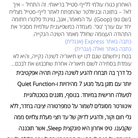
האחרון כגורו עולמי ללייף-סטייל בריאותי. זה התחיל – איך
לא? – בתזונה ובניוזלטר שהתפתח לאתר לייף-סטייל מצליח
בשם גופ (Goop). על המאמר, אגב, גווינת' פלטרו חתומה
יחד עם עורך 'גופ'. מעמדה כמשפיענית עולמית מסביר את
התהודה העצומה שחולל מאמר השינה הנקייה.
כתבה באתר Express (אנגלית)
כתבה באתר וואלה (עברית)
בטח ניחשתם שגם לנו יש תיאוריה לשינה נקייה, והיא לא
עומדת בסתירה לשום תיאוריה אחרת שתכבוש את לבכם…
כל דרך בה תבחרו להגיע לשינה נקייה תהיה אפקטיבית
יותר עם מזגן בעל מנוע 7 מהירויות ו-Quiet Function
לפעולה חרישית במיוחד. בנוסף, מזגנים בטכנולוגיית
אינוורטר מסוגלים לשמור על טמפרטורה יציבה בחדר, ללא
גלי חום וקור, ולהגיע לדיוק של עד חצי מעלת צלזיוס ממה
שקבענו. טיפ אחרון היא פונקצית Sleep, אשר תוכננה