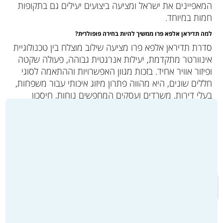
המאפיינים את ישראל ומציעה ביצועים יעילים גם בתקופות
חמות במיוחד.
למה תדיראן אלפא פרו ממשיך להיות בחירה פופולרית
?
סדרת תדיראן אלפא פרו מציעה שילוב מוצלח בין טכנולוגיית
אינוורטר מתקדמת, יעילות אנרגטית גבוהה, פעולה שקטה
ופיזור אוויר אחיד. בזכות מגוון האפשרויות וההתאמה לסוגי
חללים שונים, היא מהווה פתרון מיזוג איכותי עבור משפחות,
בעלי דירות, משרדים ועסקים המחפשים נוחות, חיסכון
וביצועים לאורך שנים. עבור מי שמעוניין ליהנות ממערכת
מיזוג מודרנית המשלבת טכנולוגיה מתקדמת עם חוויית
שימוש יומיומית נוחה, מדובר באחת הסדרות הבולטות בשוק
כיום.
למעבר לקטלוג המוצרים ולרכישה >>