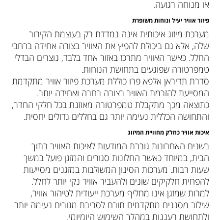
או מנוחה רגועה.
פיזור אוויר יעיל ונוחות משופרת
מערכת מיזוג איכותית אינה נמדדת רק בעוצמת הקירור
שלה, אלא גם ביכולת להפיץ את האוויר בצורה אחידה ברחבי
החלל. כאשר האוויר מתרכז באזור אחד בלבד, נוצרים הבדלי
טמפרטורה שפוגעים בתחושת הנוחות.
סדרת תדיראן אלפא פרו כוללת מערכת פיזור אוויר מתקדמת
המסייעת להזרמת האוויר בצורה רחבה ואחידה יותר.
כתוצאה מכך מתקבלת טמפרטורה מאוזנת בכל חלקי החדר,
והתחושה הכללית נעימה יותר גם בחללים גדולים יחסית.
איכות אוויר כחלק מחוויית המיזוג
בשנים האחרונות גוברת המודעות לאיכות האוויר בתוך
הבית, במיוחד כאשר החלונות סגורים והמזגן פועל במשך
שעות רבות. מערכות הסינון המשולבות במזגנים מסייעות
להפחית חלקיקים שונים ולהעביר אוויר נקי יותר לחלל.
למרות שמזגן אינו מחליף מערכת ייעודית לטיהור אוויר,
שילוב מסננים מתקדמים תורם לסביבת מגורים נעימה יותר
ולתחושת רעננות במהלך השימוש היומיומי.