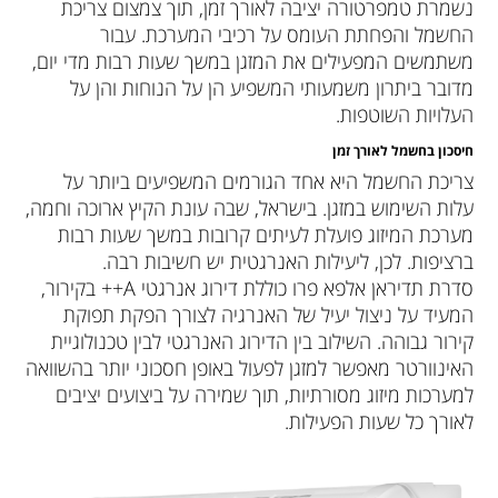
נשמרת טמפרטורה יציבה לאורך זמן, תוך צמצום צריכת
החשמל והפחתת העומס על רכיבי המערכת. עבור
משתמשים המפעילים את המזגן במשך שעות רבות מדי יום,
מדובר ביתרון משמעותי המשפיע הן על הנוחות והן על
העלויות השוטפות.
חיסכון בחשמל לאורך זמן
צריכת החשמל היא אחד הגורמים המשפיעים ביותר על
עלות השימוש במזגן. בישראל, שבה עונת הקיץ ארוכה וחמה,
מערכת המיזוג פועלת לעיתים קרובות במשך שעות רבות
ברציפות. לכן, ליעילות האנרגטית יש חשיבות רבה.
סדרת תדיראן אלפא פרו כוללת דירוג אנרגטי A++ בקירור,
המעיד על ניצול יעיל של האנרגיה לצורך הפקת תפוקת
קירור גבוהה. השילוב בין הדירוג האנרגטי לבין טכנולוגיית
האינוורטר מאפשר למזגן לפעול באופן חסכוני יותר בהשוואה
למערכות מיזוג מסורתיות, תוך שמירה על ביצועים יציבים
לאורך כל שעות הפעילות.