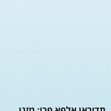
תדיראן אלפא פרו: מזגן