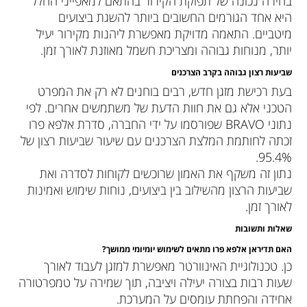
בחירה נכונה של תפוקת הקירור בהתאם למאפייני החלל
היא אחד הגורמים החשובים ביותר להשגת ביצועים
מיטביים. התאמה מדויקת מאפשרת ליהנות מקירור יעיל
יותר, מנוחות גבוהה ומצריכת חשמל מאוזנת לאורך זמן.
שביעות רצון גבוהה בקרב הצרכנים
בעת רכישת מזגן חדש, רבים בוחנים לא רק את המפרט
הטכני אלא גם את חוות הדעת של משתמשים אחרים. לפי
נתוני BRAVO שפורסמו על ידי החברה, סדרת אלפא פרו
זכתה לחותמת המלצת הצרכנים עם שיעור שביעות רצון של
95.4%.
נתון זה משקף את האמון שרוכשים לקוחות לסדרה ואת
שביעות הרצון מהשילוב בין ביצועים, נוחות שימוש ואמינות
לאורך זמן.
שאלות ותשובות
האם תדיראן אלפא פרו מתאים לשימוש יומיומי ממושך
?
כן. טכנולוגיית האינוורטר מאפשרת למזגן לעבוד לאורך
שעות רבות בצורה יעילה ויציבה, תוך שמירה על טמפרטורה
אחידה והפחתת עומסים על המערכת.