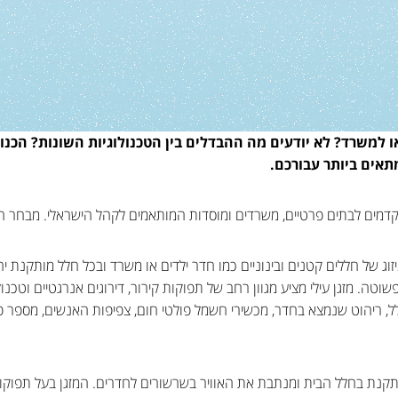
 למשרד? לא יודעים מה ההבדלים בין הטכנולוגיות השונות? הכנו
אים ביותר עבורכם.
תקדמים לבתים פרטיים, משרדים ומוסדות המותאמים לקהל הישראלי. מבחר המ
ת סוס מיועד למיזוג של חללים קטנים ובינוניים כמו חדר ילדים או משרד ובכל חלל מו
טה. מזגן עילי מציע מגוון רחב של תפוקות קירור, דירוגים אנרגטיים וטכנול
 ריהוט שנמצא בחדר, מכשירי חשמל פולטי חום, צפיפות האנשים, מספר פתחי 
המותקנת בחלל הבית ומנתבת את האוויר בשרשורים לחדרים. המזגן בעל תפו