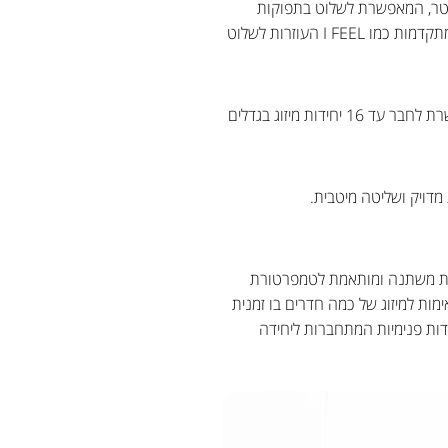
וורטר, המאפשרת לשלוט בתפוקות
הקירור באופן אופטימלי, טכנולוגיית VAF בסדרת SENSE המאפשרת לשלוט במיזוג של כל חדר בנפרד ופונקציות מתקדמות כמו I FEEL העוזרות לשלוט
מזגני מיני VRF החסכוניים המאפשרים לשלוט בטמפרטורה של כל חלל בצורה נפרדת. המערכת המודולרית מאפשרת לחבר עד 16 יחידות מיזוג בגדלים
י מהירות משתנה ומותאמת לטמפרטורת
ות למיזוג של כמה חדרים בו זמנית
ירור של שני חדרים במקביל. באמצעות מערכת MULTI INVERTER המתקדמת ניתן להתקין עד 9 יחידות פנימיות המתחברות ליחידה