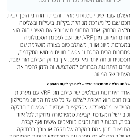
העולם עובר שינוי טכנולוגי מהיר, והבית המודרני הופך לבית
חכם שבו כל מערכת מנוהלת בקלות, ביעילות ובשליטה
מלאה מרחוק. אחד התחומים שמוביל את השינוי הזה הוא
תחום המיזוג. מזגן VRF, שנחשב לפסגת הטכנולוגיה
במערכות מיזוג אוויר, משתלב כיום בצורה מושלמת עם
פתרונות הבית החכם ומאפשר חוויית שימוש מתקדמת,
חסכונית ונוחה יותר מאי פעם. איך בדיוק השילוב הזה עובד,
ומהם היתרונות הברורים למשתמש? זה הזמן להכיר את
העתיד של המיזוג.
שליטה מלאה מהמכשיר הנייד – לא צריך לקום מהספה
אחד היתרונות הבולטים של שילוב מזגן VRF עם מערכות
בית חכם הוא היכולת לשלוט על כל פעולת המיזוג מהטלפון
הנייד או מהטאבלט. אפליקציות ייעודיות מאפשרות הדלקה
וכיבוי של המערכת, קביעת טמפרטורה מדויקת לכל אזור
בבית, תכנות לוחות זמנים מותאמים אישית ואף קבלת
התראות בזמן אמת במקרה של תקלה או צורך בתחזוקה.
השילוב הזה לא רק מפנק את המשתמש בנוחות מקסימלית,