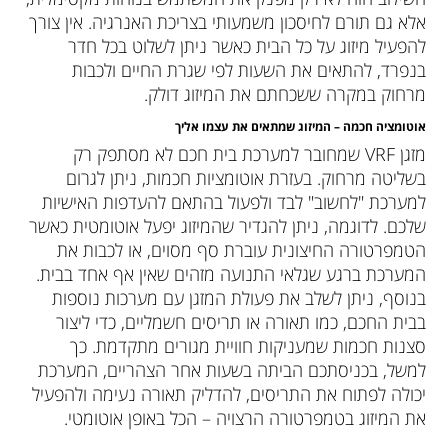
אלא גם תורם לחיסכון משמעותי בצריכת האנרגיה. אין צורך
להפעיל מיזוג על כל הבית כאשר ניתן לשלוט בכל חדר
בנפרד, להתאים את השעות לפי שגרת החיים ולכבות
מרחוק במקרה ששכחתם את המיזוג דולק.
אוטומציה חכמה – המיזוג שמתאים את עצמו אליך
מזגן VRF שמחובר למערכת בית חכם לא מסתפק רק
בשליטה מרחוק. בעזרת אוטומציות חכמות, ניתן לגרום
למערכת "לחשוב" לבד ולפעול בהתאם להעדפות האישיות
שלכם. לדוגמה, ניתן להגדיר שהמיזוג יפעל אוטומטית כאשר
הטמפרטורה החיצונית עוברת סף מסוים, או לכבות את
המערכת ברגע שגלאי התנועה מזהים שאין אף אחד בבית.
בנוסף, ניתן לשלב את פעולת המזגן עם מערכות נוספות
בבית החכם, כמו תאורה או תריסים חשמליים, כדי ליצור
סצנות חכמות שמעניקות חוויית מגורים מתקדמת. כך
למשל, בכניסתכם הביתה בשעות אחר הצהריים, המערכת
יכולה לפתוח את התריסים, להדליק תאורה נעימה ולהפעיל
את המיזוג בטמפרטורה הרצויה – הכל באופן אוטומטי.