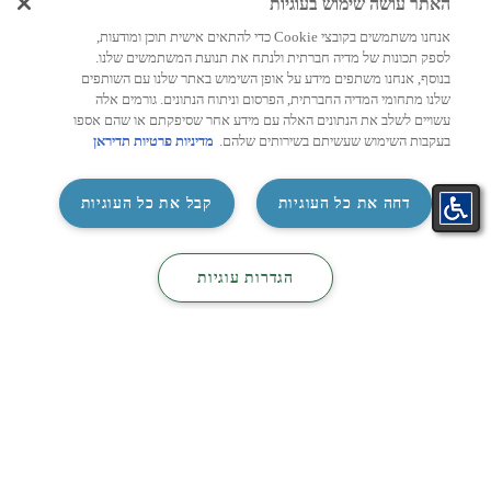
האתר עושה שימוש בעוגיות
מאמרים, מיזוג אוויר
מיז
אנחנו משתמשים בקובצי Cookie כדי להתאים אישית תוכן ומודעות,
לספק תכונות של מדיה חברתית ולנתח את תנועת המשתמשים שלנו.
מחשבון מזגן לפי שטח: איך
מזגן
בנוסף, אנחנו משתפים מידע על אופן השימוש באתר שלנו עם השותפים
מחשבים נכון את עוצמת המזגן
לבחי
שלנו מתחומי המדיה החברתית, הפרסום וניתוח הנתונים. גורמים אלה
המתאימה לכל חדר?
עשויים לשלב את הנתונים האלה עם מידע אחר שסיפקתם או שהם אספו
הסלון
בעקבות השימוש שעשיתם בשירותים שלהם.
מדיניות פרטיות תדיראן
נפגשת
בחירת מזגן חדש היא הרבה יותר מהחלטה על
בטלוו
מותג או מחיר. אחד הגורמים החשובים ביותר
שישפיעו על איכות הקירור, צריכת ...
‏דחה את כל העוגיות
קבל את כל העוגיות
לעמוד הכתבה >
2026
התאמת
קטלוג
קטלוג
26/07/2026
4 דקות
צור קשר
‏הגדרות עוגיות
מזגן בקליק
מיזוג
חשמל
ניווט מהיר