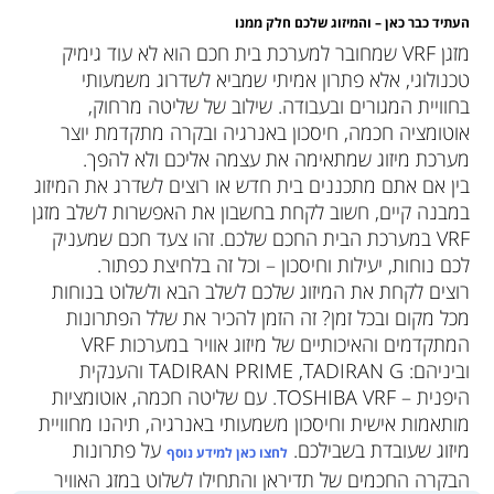
העתיד כבר כאן – והמיזוג שלכם חלק ממנו
מזגן VRF שמחובר למערכת בית חכם הוא לא עוד גימיק
טכנולוגי, אלא פתרון אמיתי שמביא לשדרוג משמעותי
בחוויית המגורים ובעבודה. שילוב של שליטה מרחוק,
אוטומציה חכמה, חיסכון באנרגיה ובקרה מתקדמת יוצר
מערכת מיזוג שמתאימה את עצמה אליכם ולא להפך.
בין אם אתם מתכננים בית חדש או רוצים לשדרג את המיזוג
במבנה קיים, חשוב לקחת בחשבון את האפשרות לשלב מזגן
VRF במערכת הבית החכם שלכם. זהו צעד חכם שמעניק
לכם נוחות, יעילות וחיסכון – וכל זה בלחיצת כפתור.
רוצים לקחת את המיזוג שלכם לשלב הבא ולשלוט בנוחות
מכל מקום ובכל זמן? זה הזמן להכיר את שלל הפתרונות
המתקדמים והאיכותיים של מיזוג אוויר במערכות VRF
וביניהם: TADIRAN PRIME ,TADIRAN G והענקית
היפנית – TOSHIBA VRF. עם שליטה חכמה, אוטומציות
מותאמות אישית וחיסכון משמעותי באנרגיה, תיהנו מחוויית
מיזוג שעובדת בשבילכם.
על פתרונות
לחצו כאן למידע נוסף
הבקרה החכמים של תדיראן והתחילו לשלוט במזג האוויר