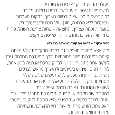
פעולת המיזוג בדיוק לצרכים המשתנים.
למשתמשים עסקיים או לבעלי בתים גדולים, מדובר
בפוטנציאל חיסכון עצום בטווח הארוך. במקום מערכות
שפועלות ללא הבחנה, מזגן VRF חכם יודע לעבוד רק
כשצריך, וכמה שצריך. התוצאה – פחות צריכת חשמל, פחות
בלאי של המערכת והרבה יותר שליטה בתקציב.
ניטור ובקרה – לדעת מה קורה במערכת בכל רגע
מזגן VRF מחובר מאפשר גם בקרה מתקדמת שלא הייתה
קיימת במערכות מיזוג מסורתיות. דרך המערכת החכמה ניתן
לעקוב אחר נתוני השימוש, לבדוק צריכת אנרגיה בזמן אמת,
לזהות דפוסי שימוש בעייתיים ולהיערך מראש לצרכים
משתנים. יתרון זה מעניק למשתמשים שליטה שלא
מסתיימת רק בהדלקה וכיבוי, אלא הופכת את המערכת
לשקופה ומנוהלת בצורה חכמה ואפקטיבית.
במקרים של תקלות או חריגות, המערכת תתריע מיד – כך
שניתן לטפל בבעיה עוד לפני שהיא הופכת לנזק משמעותי.
האפשרות הזו שומרת על אורך חיי המערכת ומפחיתה
עלויות תחזוקה מיותרות.