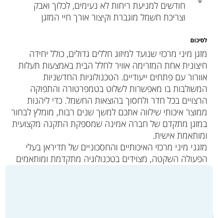
חודשים למניעת ריחות לא נעימים, לכלוך ואבק
וצריכת חשמל מוגברת וקיצור אורך חיי המזגן
לסיכום
מזגן מיני מרכזי שנועד למיזוג חללים גדולים, כולל יחידה
חיצונית אחת המזרימה אוויר לחלל הבית באמצעות תעלות
אוורור עם פתחים ייעודיים. הטכנולוגיות החדשניות
המשולבות בו מאפשרות לשלוט בטמפרטורה והתפוקה
הרצויים בכל חדר ולחסוך בהוצאות החשמל. כדי ליהנות
ממוצר איכותי שילווה אתכם למשך שנים רבות, מומלץ לבחור
במזגן מתקדם של חברה אמינה שמספקת התקנה מקצועית
ומותאמת אישית.
מזגני מיני מרכזי האיכותיים והחסכוניים של תדיראן בעלי
הפעולה השקטה, מצוידים בטכנולוגיה מתקדמת ומותאמים
לאקלים הישראלי. ההתקנה מתבצעת על ידי צוות מיומן
בהתאמה אישית לצרכי הלקוח וכוללת אחריות מלאה ושירותי
תחזוקה שוטפים.