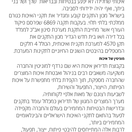
איכותי שחלילה לא יפגע בבטיחות ובבריאות שלך ושל בני
ביתך, ואף יהיה ידידותי לסביבה.
בישראל מכון התקנים קובע ומגדיר את תקני האיכות כגורם
ממלכתי בלתי תלוי. בעקבות תקנה 6869 שפרסם פיקוד
העורף אשר מחייבת התקנת מערכת סינון אב"כ לממ"ד
בכל דירה ו/או בית חדש הגדיר מכון התקנים את
תקן 4570 למערכת תקנית ואיכותית, הכולל 4 חלקים
המטפלים בהיבטים השונים החיוניים לתקינות המערכת.
מוניטין של איכות
בקבוצת תדיראן איכות היא שם נרדף למוניטין והחברה
משקיעה משאבים רבים בניהול ואבטחת איכות המוצרים
שהחברה מספקת, תוך הקפדת בלתי מתפשרת על איכות
הפיתוח, הייצור, התפעול והשירות,
לשביעות רצונם של מאות אלפי לקוחותיה.
מערך המוצרים המגוון של
תדיראן
כמכלול עומד בתקנים
ובדרישות הבטיחות המחמירים בעולם והחברה מקפידה
לפעול בהתאם לתקני האיכות הישראליים והבינלאומיים
המחמירים ביותר,
לרבות אלה המתייחסים להיבטי פיתוח, ייצור, תפעול,