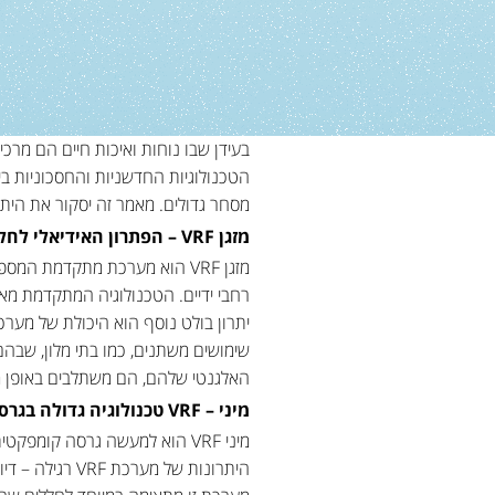
הטכנולוגיות החדשניות והחסכוניות ביו
מסחר גדולים. מאמר זה יסקור את היתר
מזגן
VRF –
הפתרון האידיאלי לחלל
מזגן VRF הוא מערכת מתקדמת ה
רחבי ידיים. הטכנולוגיה המתקדמת מ
שימושים משתנים, כמו בתי מלון, שבהם 
האלגנטי שלהם, הם משתלבים באופן מ
מיני
– VRF
טכנולוגיה גדולה בגר
מיני VRF הוא למעשה גרסה קומפקטית של
היתרונות של מערכת VRF רגילה – דיוק, יעילות אנרגטית ותפעול שקט – אך בגודל קטן ובעלות נגישה יותר.