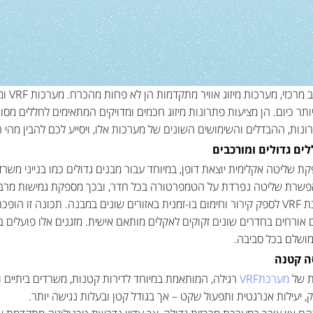
תר כיום. הן מציעות פתרונות מיזוג חכמים ומדויקים המתאימים לחללים מסוג
ונות, ההבדלים והשימושים השונים של מערכות אלו, ויסייע לכם להבין מהי
ים גדולים ומורכבים
מספקת שליטה אקלימית יוצאת דופן, במיוחד עבור מבנים גדולים כמו בנייני משר
אפשרת שליטה נפרדת על הטמפרטורה בכל חדר, ובכך מספקת גמישות מרבית
יתרון בולט נוסף הוא היכולת של מערכת VRF לספק קירור וחימום בו-זמנית באזורים שונים במבנה.
אורחים בחדרים שונים זקוקים לאקלים מותאם אישית. מזגנים אלו פועלים בש
ושלם בכל סביבה.
סה קטנה
מערכתVRF
רגילה, המותאמת במיוחד לדירות קטנות, משרדים ביתיים וי