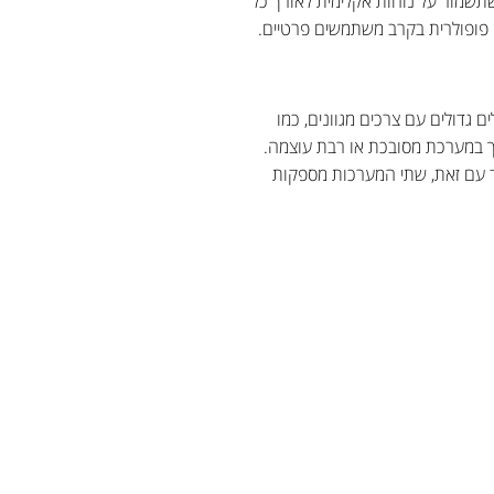
תשמור על נוחות אקלימית לאורך כל
בחירה פופולרית בקרב משתמשים פרטיים.
ם בהיקף השימוש ובמאפייני הגודל. מזגן VRF מיועד לכיסוי חללים גדולים עם צרכים מגוונים, כמו
פת. יחד עם זאת, שתי המערכות מספקות