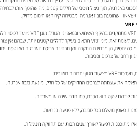
ם אין צורך במערכת מרכזית גדולה, אך עדיין נדרשת טכנולוגיה מתקדמת ש
לספק פתרון חסכוני באנרגיה, תוך ניצול מיטבי של חללים קטנים, מה שהופך אותו ל
VRF
ההבדלים העיקריים בין מזגן VRF למיני VRF מתמקדי
תר, שבהם אין צורך במערכת מסובכת או רבת עוצמה.
יני VRF הוא עלותו הנמוכה יחסית, הן מבחינת התקנה והן מבחינת צריכת האנרגיה השוט
וון רחב של צרכים וסביבות.
 יתרונות חשובים:
מה את עוצמתה לצרכים המדויקים של כל חלל, ומונעת בזבוז אנרגיה.
מות שבהם שקט הוא הכרח, כמו חדרי שינה או משרדים.
ות באופן מושלם בכל סביבה, ללא פגיעה בנראות.
ו מתוכננות לפעול לאורך שנים רבות, עם תחזוקה מינימלית.