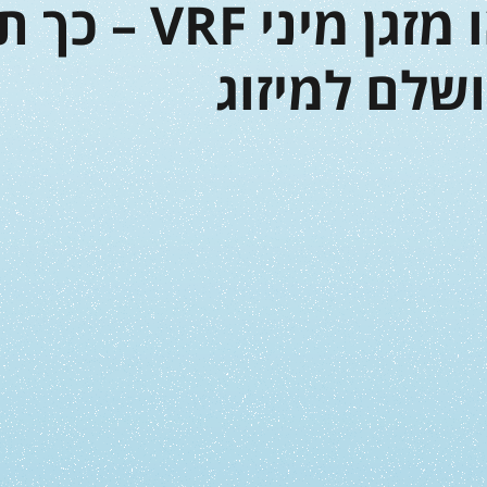
מזגן VRF או מזגן 
שלם למיזוג