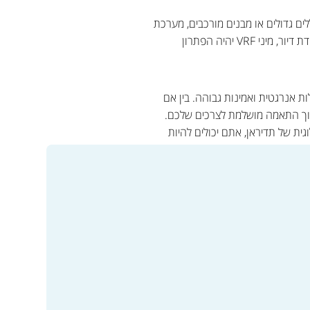
ודדים עם חללים גדולים או מבנים מורכבים, מערכת
VRF רגילה תספק את המענה המושלם. לעומת זאת, אם אתם מחפשים פתרון עבור דירה קטנה, משרד ביתי או יחידת דיור, מיני VRF יהיה הפתרון
VRF המשלבות טכנולוגיה מתקדמת, יעילות אנרגטית ואמינות גבוהה. בין אם
וך התאמה מושלמת לצרכים שלכם.
ית של תדיראן, אתם יכולים להיות