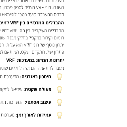
מערכת זו מתאימה במיוחד לחללים שבה
השנה. מיני VRF מצליח 
מדחס המערכת פועל בטכנולוגייתINVERTER שמונעת בזבוז אנרגיה ומבטיחה קירור או חימום מדויק.
ההבדלים המרכזיים בין
VRF
למיני
חימום וקירור במקביל בחלקי מבנה שונים. לעומת זאת, מיני VRF מתאים בעיקר לחללים קטנים יו
יתרון נוסף של מ
פתרון יעיל, מתקדם ושקט, המותאם למג
יתרונות המיזוג במערכות
VRF
מעבר להתאמה הגמישה לחללים שונים, מערכות VRF מציעות מגוון
חיסכון באנרגיה
:
המערכת מתאי
פעולה שקטה
:
אידיאלי למקו
עיצוב אסתטי
:
המערכות מתמזג
עמידות לאורך זמן
:
מערכות אל