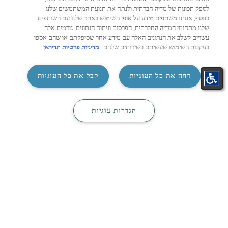
מחשבון מזגן לפי שטח: איך
מזגן
לספק תכונות של מדיה חברתית ולנתח את תנועת המשתמשים שלנו.
מחשבים נכון את עוצמת המזגן
לבחי
בנוסף, אנחנו משתפים מידע על אופן השימוש באתר שלנו עם השותפים
המתאימה לכל חדר?
שלנו מתחומי המדיה החברתית, הפרסום וניתוח הנתונים. גורמים אלה
הסלון
עשויים לשלב את הנתונים האלה עם מידע אחר שסיפקתם או שהם אספו
נפגשת
בחירת מזגן חדש היא הרבה יותר מהחלטה על
בעקבות השימוש שעשיתם בשירותים שלהם.
מדיניות פרטיות תדיראן
בטלוו
מותג או מחיר. אחד הגורמים החשובים ביותר
שישפיעו על איכות הקירור, צריכת ...
‏דחה את כל העוגיות
קבל את כל העוגיות
לעמוד הכתבה >
2026
26/07/2026
4 דקות
התאמת
קטלוג
קטלוג
צור קשר
‏הגדרות עוגיות
מזגן בקליק
מיזוג
חשמל
ניווט מהיר
תקנון אחריות מורחבת עדכני
טבלת אחריות