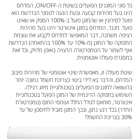
כל סוגי המזגנים הפועלים בשיטת ה-ON/OFF, המדחס
הינו בעל מהירות קבועה ובעת הגעה לטמפ' הנדרשת הוא
פועל לסירוגין או שהמזגן פועל ב-100% הספק או שאינו
פועל. מנגד, המדחס במזגן אינוורטר הינו בעל מהירות
רציפה משתנה, דבר המאפשר למדחס לקבוע את עוצמת
התפוקה של המזגן (מ-10% עד 100% בהתאמה) הנדרשת
ואף לשמור על הטמפרטורה הרצויה באופן מדויק, וכל זאת
במסגרת פעולה אוטומטית.
שיטת פעולה זו, מאפשרת שינוי אוטומטי של מהירות סיבוב
המדחס, והדבר בא לידי ביטוי בצריכת חשמל נמוכה יותר
בהשוואה למזגנים הפועלים בטכנולוגיית מיזוג רגילה.
השימוש בתפוקה הדינמית של המזגן הפועל בטכנולוגיית
אינוורטר, מותאם לגודל החלל ועומסי החום (טמפרטורת
החדר) בכל רגע נתון, ובכך המזגן מוביל לחיסכון של עד
30% בצריכת החשמל!