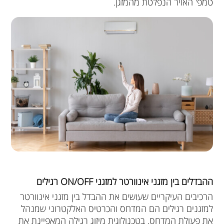
טמפ' האויר הנפלטת מהמזגן.
ההבדלים בין מזגני אינוורטר למזגני ON/OFF רגילים
הרכיבים העיקריים שעושים את ההבדל בין מזגני אינוורטר
למזגנים רגילים הם המדחס והכרטיס האלקטרוני שמנהל
את פעולת המדחס. בטכנולוגית מיזוג רגילה המאפיינת את