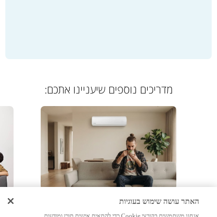
מדריכים נוספים שיעניינו אתכם:
מאמרים, מיזוג אוויר
מיז
האתר עושה שימוש בעוגיות
אנחנו משתמשים בקובצי Cookie כדי להתאים אישית תוכן ומודעות,