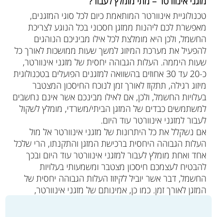
מזגני אינוורטר – מתי מומלץ לעבור?
טכנולוגיית אינוורטר המותאמת כיום לכל סוגי המזגנים,
מאפשרת לכם ליהנות ממזגן חסכוני בכל הנוגע לצריכת
החשמל, ולכן היא מומלצת לכל אילו מביניכם הנוהגים
להפעיל את מערכת המיזוג למשך שעות ממושכות לאורך כל
שעות היממה. העלות הגבוהה יחסית של מזגני אינוורטר,
כ-20 עד 30 אחוזים בהשוואה למזגנים הפועלים בטכנולוגית
מיזוג רגילה, תתקזז לאורך זמן לנוכח החיסכון המצטבר
בעלויות החשמל, ולכן, אם לאילו מבינכם אשר אינם נחשבים
למשתמשים כבדים של המזגן הביתי/משרדי, מומלץ לשקול
לעבור למזגני אינוורטר עוד היום.
אם נשקלל את כל היתרונות של מזגני אינוורטר אל מול
העלות הגבוהה היחסית ברכישת המזגן והתקנתו, הרי שלכל
אחד ואחת מומלץ לעבור למזגני אינוורטר עוד היום ובכך
להבטיח לעצמכם חיסכון מצטבר ומשמעותי בעלויות
החשמל, דבר אשר יוביל לקיזוז העלות הגבוהה יחסית של
המזגן לאורך זמן. כמו כן, אמינותם של מזגני אינוורטר,
בשילוב האחריות המוענקת לכם במעמד רכישת המזגן
והתקנתו (מדובר בשני סוגי אחריות שונים), מבטיחים לכם