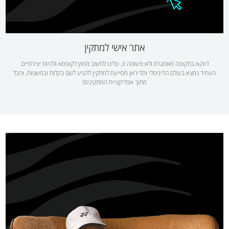
אתר אישי למתקין
דווקא בתקופה מאתגרת ולא פשוטה זו, עלינו לחשוב מחוץ לקופסא ולהיות יצירתיים.
העתיד נמצא בעולם הדיגיטלי ותדיראן מסייעת למתקין להגיע לשם בקלות ובפשטות, והכל
מתוך אפליקציית המתקינים!