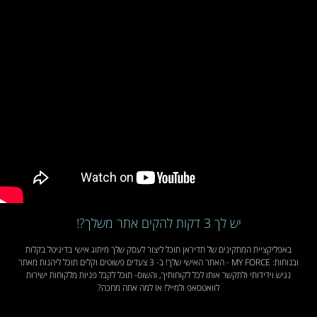
יש לך 3 דקות להקים אתר משלך?!
באפליקציית המתקינים של תדיראן תוכל ליצור לעסק שלך מיתוג אישי בדיגיטל בקלות
ובנוחות: MY FORCE - האתר האישי שלך! ב- 3 צעדים פשוטים וקלים תוכל ליהנות מאתר
נגיש וידידותי ולתקשר אותו לכל לקוחותיך, והשוס- תוכל לקבל פניות מלקוחות ישירות
לוואטסאפ ולמייל! אז למה אתה מחכה?